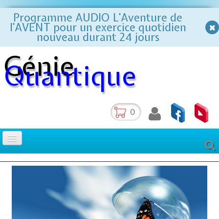
Programme AUDIO L'Aventure de
l'AVENT pour un exercice quotidien
nouveau durant 24 jours
Génie
Quantique
0
La méthode des 2 points
Accueil
Formations