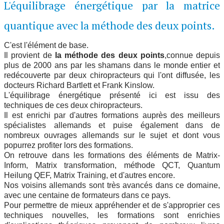
▼
L'équilibrage énergétique par la matrice
quantique avec la méthode des deux points.
Prestations
C'est l'élément de base.
Il provient de
la méthode des deux points
,connue depuis
Vidéos
▼
plus de 2000 ans par les shamans dans le monde entier et
redécouverte par deux chiropracteurs qui l'ont diffusée, les
docteurs Richard Bartlett et Frank Kinslow.
Les bases
▼
L'équilibrage énergétique présenté ici est issu des
techniques de ces deux chiropracteurs.
Il est enrichi par d'autres formations auprès des meilleurs
Contact-Inscriptions
spécialistes allemands et puise également dans de
nombreux ouvrages allemands sur le sujet et dont vous
popurrez profiter lors des formations.
Newsletters
▼
On retrouve dans les formations des éléments de Matrix-
Inform, Matrix transformation, méthode QCT, Quantum
Heilung QEF, Matrix Training, et d'autres encore.
Nos voisins allemands sont très avancés dans ce domaine,
avec une centaine de formateurs dans ce pays.
Pour permettre de mieux appréhender et de s'approprier ces
techniques nouvelles, les formations sont enrichies