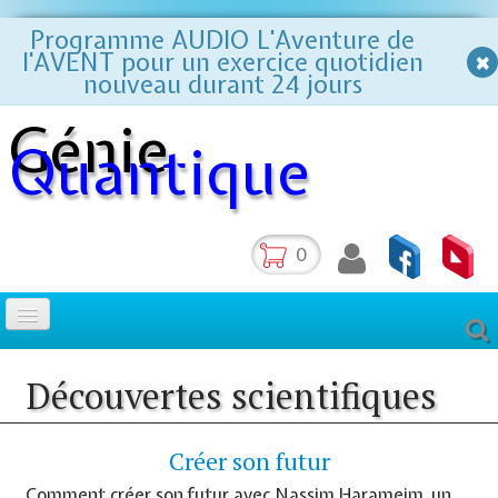
Programme AUDIO L'Aventure de
l'AVENT pour un exercice quotidien
nouveau durant 24 jours
Génie
Quantique
0
La méthode des 2 points
Découvertes scientifiques
Accueil
Créer son futur
Comment créer son futur avec Nassim Harameim, un
Formations