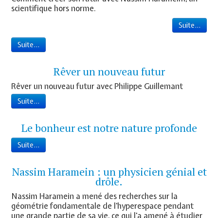
▼
scientifique hors norme.
Suite...
Prestations
Suite...
Vidéos
▼
Rêver un nouveau futur
Rêver un nouveau futur avec Philippe Guillemant
Les bases
▼
Suite...
Contact-Inscriptions
Le bonheur est notre nature profonde
Newsletters
Suite...
▼
Nassim Haramein : un physicien génial et
drôle.
Nassim Haramein a mené des recherches sur la
géométrie fondamentale de l'hyperespace pendant
une grande partie de sa vie, ce qui l'a amené à étudier